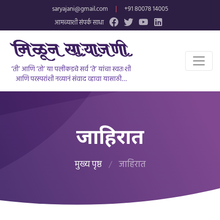
saryajani@gmail.com
|
+91 80078 14005
आमच्याशी संपर्क साधा
‘ती’ आणि ‘तो’ या पलीकडचे सर्व ‘ते’ यांचा स्वतःशी
आणि परस्परांशी नव्यानं संवाद व्हावा यासाठी…
जाहिरात
मुख्य पृष्ठ
/
जाहिरात