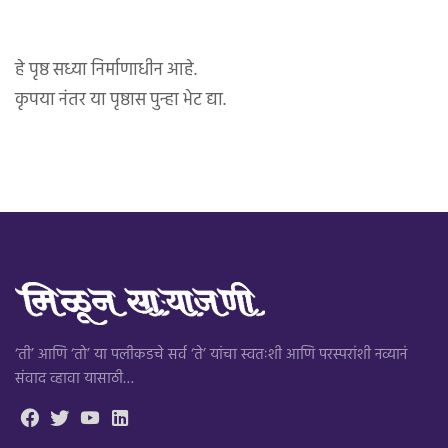
हे पृष्ठ सध्या निर्माणाधीन आहे.
कृपया नंतर या पृष्ठास पुन्हा भेट द्या.
‘ती’ आणि ‘तो’ या पलीकडचे सर्व ‘ते’ यांचा स्वतःशी आणि परस्परांशी नव्यानं
संवाद व्हावा यासाठी…