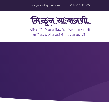
saryajani@gmail.com
|
+91 80078 14005
‘ती’ आणि ‘तो’ या पलीकडचे सर्व ‘ते’ यांचा स्वतःशी
आणि परस्परांशी नव्यानं संवाद व्हावा यासाठी…