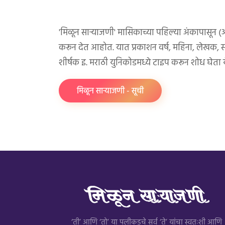
'मिळून साऱ्याजणी' मासिकाच्या पहिल्या अंकापासून (
करून देत आहोत. यात प्रकाशन वर्ष, महिना, लेखक, साहि
शीर्षक इ. मराठी युनिकोडमध्ये टाइप करून शोध घेता 
मिळून साऱ्याजणी - सूची
‘ती’ आणि ‘तो’ या पलीकडचे सर्व ‘ते’ यांचा स्वतःशी आणि