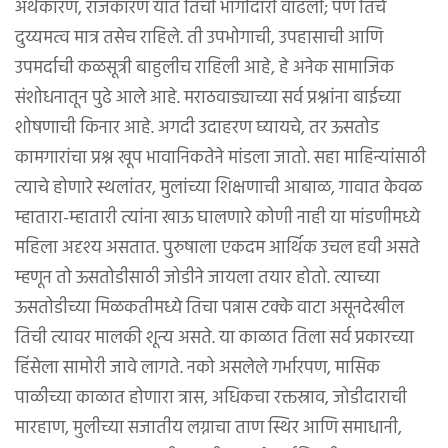
अर्थकारण, राजकारण यात तिची भागीदारी वाढली; पण तिचे
दुय्यमत्व मात्र तसेच राहिले. ती उपभोगाची, उपहासाची आणि
उपमर्दाची कळसूत्री बाहुलीच राहिली आहे, हे अनेक सामाजिक
संशोधनातून पुढे आले आहे. मराठवाड्याच्या सर्व प्रश्नांना बाईच्या
शोषणाची किनार आहे. अगदी उदाहरण घ्यायचे, तर ऊसतोड
कामगारांचा प्रश्न खूप भावानिकतेने मांडला जातो. सहा माहिन्यांसाठी
त्याचे होणारे स्थलांतर, मुलांच्या शिक्षणाची आबाळ, गावात केवळ
म्हातारा-म्हातारी त्यांना खाऊ घालणारे कोणी नाही या मांडणीमध्ये
महिला अदृश्य असतात. पुरुषाला एकदम आर्थिक उचल हवी असते
म्हणून तो ऊसतोडीसाठी जोडीने जायला तयार होतो. त्याच्या
ऊसतोडीच्या मिळकतीमध्ये तिचा पन्नास टक्के वाटा असूनदेखील
तिची त्यावर मालकी शून्य असते. या काळात तिला सर्व प्रकारच्या
हिंसेला सामोरी जावे लागते. नको असलेले गर्भारपण, मासिक
पाळीच्या काळात होणारा त्रास, अधिकचा रक्तस्राव, जोडीदाराची
मारहाण, मुलीच्या सजातीय लग्नाचा ताण स्थिर आणि समाधानी,