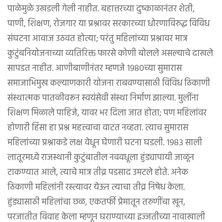
पाळेमुळे उखडली गेली नाहीत. बहात्तरच्या दुष्काळानंतर शेती,
पाणी, शिक्षण, रोजगार या प्रश्नावर सरकारच्या धोरणाविरुद्ध विविध
संघटना आवाज उठवत होत्या; परंतु महिलांच्या प्रश्नावर मात्र
कुटुंबनियोजनाच्या व्यतिरिक्त फारसे कोणी बोलले असल्याचे दाखले
सापडत नाहीत. आणीबाणीनंतर म्हणजे १९८०च्या सुमारास
समाजाभिमुख कल्याणकारी योजना राबवण्यासाठी विविध ठिकाणी
संस्थात्मक पातळीवरून स्वयंसेवी संस्था निर्माण झाल्या. मुलींना
शिक्षण मिळाले पाहिजे, यावर भर दिला जात होता; पण महिलांवर
होणारी हिंसा हा प्रश्न महत्त्वाचा वाटत नव्हता. त्याच सुमारास
महिलांच्या प्रश्नाकडे लक्ष वेधून घेणारी घटना घडली. १९८३ साली
लातूरमध्ये राजस्थानी कुटुंबातील नववधूला हुंड्यापायी जाळून
टाकण्यात आले, त्याचे मात्र तीव्र पडसाद उमटले होते. अनेक
ठिकाणी महिलांनी रस्त्यावर येऊन त्याचा तीव्र निषेध केला.
हुंड्यासाठी महिलांचा छळ, एकतर्फी प्रेमातून तरुणींचा खून,
परजातीत विवाह केला म्हणून घराण्याच्या इज्जतीच्या नावाखाली