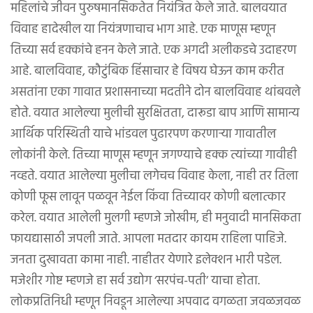
महिलांचे जीवन पुरुषमानसिकतेत नियंत्रित केले जाते. बालवयात
विवाह हादेखील या नियंत्रणाचाच भाग आहे. एक माणूस म्हणून
तिच्या सर्व हक्कांचे हनन केले जाते. एक अगदी अलीकडचे उदाहरण
आहे. बालविवाह, कौटुंबिक हिंसाचार हे विषय घेऊन काम करीत
असतांना एका गावात प्रशासनाच्या मदतीने दोन बालविवाह थांबवले
होते. वयात आलेल्या मुलीची सुरक्षितता, दारूडा बाप आणि सामान्य
आर्थिक परिस्थिती याचे भांडवल पुढारपण करणाऱ्या गावातील
लोकांनी केले. तिच्या माणूस म्हणून जगण्याचे हक्क त्यांच्या गावीही
नव्हते. वयात आलेल्या मुलीचा लगेचच विवाह केला, नाही तर तिला
कोणी फूस लावून पळवून नेईल किंवा तिच्यावर कोणी बलात्कार
करेल. वयात आलेली मुलगी म्हणजे जोखीम, ही मनुवादी मानसिकता
फायद्यासाठी जपली जाते. आपला मतदार कायम राहिला पाहिजे.
जनता दुखावता कामा नाही. नाहीतर येणारे इलेक्शन भारी पडेल.
मजेशीर गोष्ट म्हणजे हा सर्व उद्योग ‘सरपंच-पती’ याचा होता.
लोकप्रतिनिधी म्हणून निवडून आलेल्या अपवाद वगळता जवळजवळ