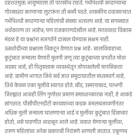
दहशतमुक्त आयुष्याला ती पारखीच राहते. गर्भपिशवी काढण्याचा
गोरखधंदा करणाऱ्या लुटारूंना ती बळी पडते. शासकीय दवाखान्यात
गर्भपिशवी काढणाऱ्या महिलांची संख्या अत्यल्प आहे. या सगळ्यात
अर्थकारण तर आहेच; पण राजकारणदेखील आहे. मराठवाडा विकास
मंडळ हे या प्रश्नांना सजगतेने दाखल घेण्यास सक्षम नाही.
ऊसतोडीच्या प्रश्नाला चिकटून येणारा प्रश्न आहे- बालविवाहाचा.
कुटुंबात जन्माला येणारी मुलगी जणू त्या कुटुंबाच्या प्रगतीत मोठा
अडसर आहे, ही पितृसत्ताक व्यवस्थेतून जोपासलेली मानसिकता
आहे. ग्रामीण भागात जिथे सर्व जात समुदायातील मध्यमवर्ग आहे,
तिथे केवळ एका मुलीचे स्वागत होते. बीड, उस्मानाबाद, परभणी
जिल्ह्यात आजही लिंग गुणोत्तर प्रमाण समाधानकारक नाही, हे आकडे
सांगतात. पीसीपीएनडीटी कायद्याच्या कडक अंमलबजावणीनंतर
अधिक मुली जन्माला घालणाऱ्या आई व मुलींवर कुटुंबात हिंसाचार
होतो, असे पाहणीत आढळून आले आहे. वयात येणाऱ्या मुलींवर,
तरुण महिलांवर अनेक प्रकारची नियंत्रणे आणली जातात. एकूणच