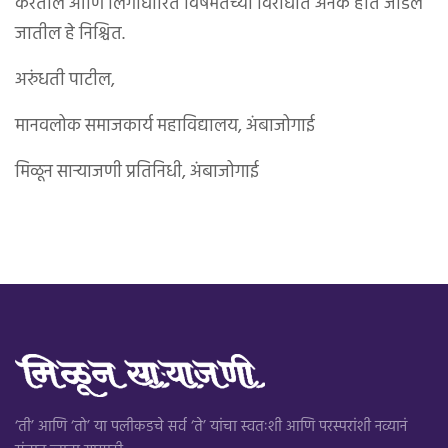
करतील आणि लिंगाधारित विषमतेच्या विरोधात अनेक हात जोडले
जातील हे निश्चित.
अरुंधती पाटील,
मानवलोक समाजकार्य महाविद्यालय, अंबाजोगाई
मिळून साऱ्याजणी प्रतिनिधी, अंबाजोगाई
‘ती’ आणि ‘तो’ या पलीकडचे सर्व ‘ते’ यांचा स्वतःशी आणि परस्परांशी नव्यानं