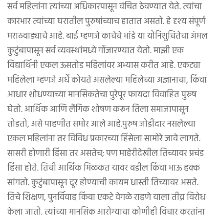
सर्व महिलांना त्यांच्या अधिकारपासून वंचित ठेवण्यात येते. त्यांचा
कारभार त्यांच्या घरातील पुरुषांच्याच हातात असतो. हे दृश्य संपूर्ण
मराठवाड्याचे आहे. बाई म्हणजे काचेचे भांडे या योनिशुचितेचा अंमल
कुटुंबापासून सर्व व्यवस्थांमध्ये गोंजारण्यात येतो. माझी एक
विद्यार्थिनी एकल ऊसतोड महिलांवर अभ्यास करीत आहे. एकट्या
महिलेला म्हणजे अर्धे कोयते असलेल्या महिलेच्या अज्ञानाचा, किंवा
आधार शोधण्याच्या मानसिकतेचा पुरेपूर फायदा विवाहित पुरुष
घेतो. आर्थिक आणि लैंगिक शोषण करून तिला समाजापासून
तोडतो, असे पाहणीत समोर आले आहे.पुरुष जोडीदार नसलेल्या
एकल महिलांना तर विविध प्रकारच्या हिंसेला सामोरे जावे लागते.
सासरी होणारी हिंसा तर असतेच; पण माहेरीदेखील तिच्यावर प्रचंड
हिंसा होते. तिची आर्थिक मिळकत यावर वडील किंवा भाऊ हक्क
सांगतो. कुटुंबापासून दूर होण्याची कायम धास्ती तिच्यावर असते.
तिचे शिक्षण, पुनर्विवाह किंवा एकटे वेगळे राहणे याला तीव्र विरोध
केला जातो. त्यांच्या मानसिक आरोग्याचा कोणीही विचार करतांना