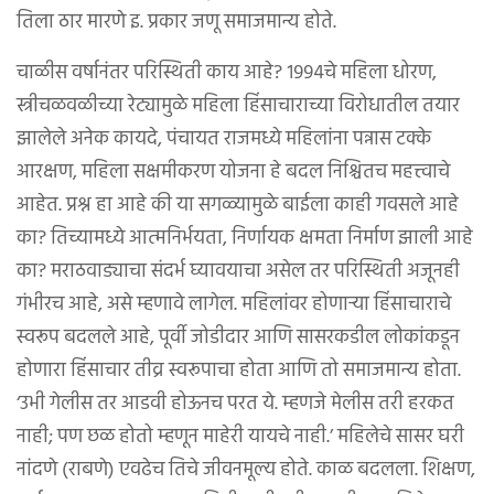
तिला ठार मारणे इ. प्रकार जणू समाजमान्य होते.
चाळीस वर्षानंतर परिस्थिती काय आहे? १९९४चे महिला धोरण,
स्त्रीचळवळीच्या रेट्यामुळे महिला हिंसाचाराच्या विरोधातील तयार
झालेले अनेक कायदे, पंचायत राजमध्ये महिलांना पन्नास टक्के
आरक्षण, महिला सक्षमीकरण योजना हे बदल निश्चितच महत्त्वाचे
आहेत. प्रश्न हा आहे की या सगळ्यामुळे बाईला काही गवसले आहे
का? तिच्यामध्ये आत्मनिर्भयता, निर्णायक क्षमता निर्माण झाली आहे
का? मराठवाड्याचा संदर्भ घ्यावयाचा असेल तर परिस्थिती अजूनही
गंभीरच आहे, असे म्हणावे लागेल. महिलांवर होणाऱ्या हिंसाचाराचे
स्वरूप बदलले आहे, पूर्वी जोडीदार आणि सासरकडील लोकांकडून
होणारा हिंसाचार तीव्र स्वरूपाचा होता आणि तो समाजमान्य होता.
‘उभी गेलीस तर आडवी होऊनच परत ये. म्हणजे मेलीस तरी हरकत
नाही; पण छळ होतो म्हणून माहेरी यायचे नाही.’ महिलेचे सासर घरी
नांदणे (राबणे) एवढेच तिचे जीवनमूल्य होते. काळ बदलला. शिक्षण,