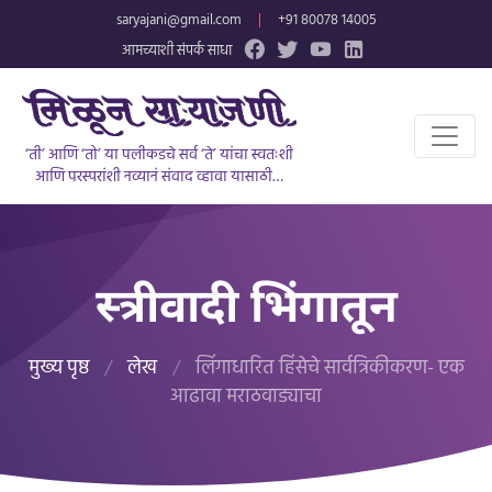
saryajani@gmail.com
|
+91 80078 14005
आमच्याशी संपर्क साधा
‘ती’ आणि ‘तो’ या पलीकडचे सर्व ‘ते’ यांचा स्वतःशी
आणि परस्परांशी नव्यानं संवाद व्हावा यासाठी…
स्त्रीवादी भिंगातून
मुख्य पृष्ठ
/
लेख
/
लिंगाधारित हिंसेचे सार्वत्रिकीकरण- एक
आढावा मराठवाड्याचा